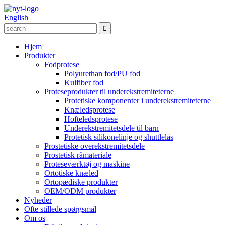
English
Hjem
Produkter
Fodprotese
Polyurethan fod/PU fod
Kulfiber fod
Proteseprodukter til underekstremiteterne
Protetiske komponenter i underekstremiteterne
Knæledsprotese
Hofteledsprotese
Underekstremitetsdele til barn
Protetisk silikonelinje og shuttlelås
Prostetiske overekstremitetsdele
Prostetisk råmateriale
Proteseværktøj og maskine
Ortotiske knæled
Ortopædiske produkter
OEM/ODM produkter
Nyheder
Ofte stillede spørgsmål
Om os