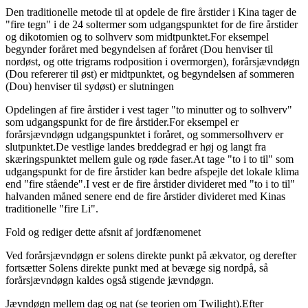
Den traditionelle metode til at opdele de fire årstider i Kina tager de
"fire tegn" i de 24 soltermer som udgangspunktet for de fire årstider
og dikotomien og to solhverv som midtpunktet.For eksempel
begynder foråret med begyndelsen af ​​foråret (Dou henviser til
nordøst, og otte trigrams rodposition i overmorgen), forårsjævndøgn
(Dou refererer til øst) er midtpunktet, og begyndelsen af ​​sommeren
(Dou) henviser til sydøst) er slutningen
Opdelingen af ​​fire årstider i vest tager "to minutter og to solhverv"
som udgangspunkt for de fire årstider.For eksempel er
forårsjævndøgn udgangspunktet i foråret, og sommersolhverv er
slutpunktet.De vestlige landes breddegrad er høj og langt fra
skæringspunktet mellem gule og røde faser.At tage "to i to til" som
udgangspunkt for de fire årstider kan bedre afspejle det lokale klima
end "fire stående".I vest er de fire årstider divideret med "to i to til"
halvanden måned senere end de fire årstider divideret med Kinas
traditionelle "fire Li".
Fold og rediger dette afsnit af jordfænomenet
Ved forårsjævndøgn er solens direkte punkt på ækvator, og derefter
fortsætter Solens direkte punkt med at bevæge sig nordpå, så
forårsjævndøgn kaldes også stigende jævndøgn.
Jævndøgn mellem dag og nat (se teorien om Twilight).Efter