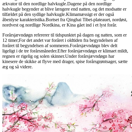
ækvator til den nordlige halvkugle.Dagene på den nordlige
halvkugle begynder at blive længere end natten, og det modsatte er
tilfældet på den sydlige halvkugle.Klimamæssigt er der også
åbenlyse karakteristika.Bortset fra Qinghai Tibet-plateauet, nordøst,
nordvest og nordlige Nordkina, er Kina gået ind i et lyst forår.
Forårsjævndøgn refererer til tidspunktet på dagen og natten, som er
12 timer;For det andet var foråret i oldtiden fra begyndelsen af ​​
foråret til begyndelsen af ​​sommeren.Forårsjævndøgn blev delt
ligeligt i de tre forårsmåneder.Efter forårsjævndøgn er klimaet mildt,
regnen er rigelig og solen skinner.Under forårsjævndøgn har
kinesere de skikke at flyve med drager, spise forårsgrøntsager, sætte
æg og så videre.