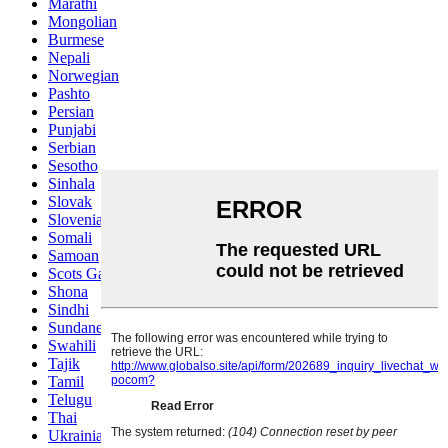
Marathi
Mongolian
Burmese
Nepali
Norwegian
Pashto
Persian
Punjabi
Serbian
Sesotho
Sinhala
Slovak
Slovenian
Somali
Samoan
Scots Gaelic
Shona
Sindhi
Sundanese
Swahili
Tajik
Tamil
Telugu
Thai
Ukrainian