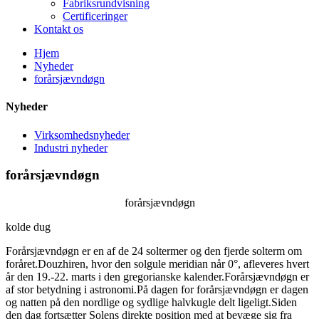
Fabriksrundvisning
Certificeringer
Kontakt os
Hjem
Nyheder
forårsjævndøgn
Nyheder
Virksomhedsnyheder
Industri nyheder
forårsjævndøgn
forårsjævndøgn
kolde dug
Forårsjævndøgn er en af ​​de 24 soltermer og den fjerde solterm om
foråret.Douzhiren, hvor den solgule meridian når 0°, afleveres hvert
år den 19.-22. marts i den gregorianske kalender.Forårsjævndøgn er
af stor betydning i astronomi.På dagen for forårsjævndøgn er dagen
og natten på den nordlige og sydlige halvkugle delt ligeligt.Siden
den dag fortsætter Solens direkte position med at bevæge sig fra