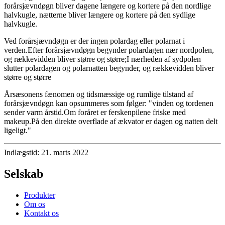
forårsjævndøgn bliver dagene længere og kortere på den nordlige
halvkugle, nætterne bliver længere og kortere på den sydlige
halvkugle.
Ved forårsjævndøgn er der ingen polardag eller polarnat i
verden.Efter forårsjævndøgn begynder polardagen nær nordpolen,
og rækkevidden bliver større og større;I nærheden af ​​sydpolen
slutter polardagen og polarnatten begynder, og rækkevidden bliver
større og større
Årsæsonens fænomen og tidsmæssige og rumlige tilstand af
forårsjævndøgn kan opsummeres som følger: "vinden og tordenen
sender varm årstid.Om foråret er ferskenpilene friske med
makeup.På den direkte overflade af ækvator er dagen og natten delt
ligeligt."
Indlægstid: 21. marts 2022
Selskab
Produkter
Om os
Kontakt os