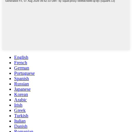
English
French
German
Portuguese
Spanish
Russian
Japanese
Korean
Arabic
Irish
Greek
Turkish
Italian
Danish
Romanian