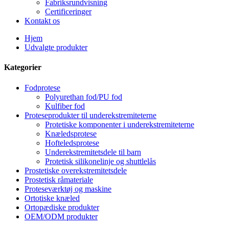
Fabriksrundvisning
Certificeringer
Kontakt os
Hjem
Udvalgte produkter
Kategorier
Fodprotese
Polyurethan fod/PU fod
Kulfiber fod
Proteseprodukter til underekstremiteterne
Protetiske komponenter i underekstremiteterne
Knæledsprotese
Hofteledsprotese
Underekstremitetsdele til barn
Protetisk silikonelinje og shuttlelås
Prostetiske overekstremitetsdele
Prostetisk råmateriale
Proteseværktøj og maskine
Ortotiske knæled
Ortopædiske produkter
OEM/ODM produkter