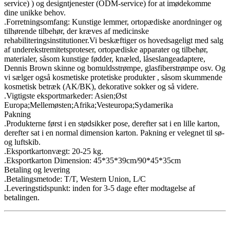
service) ) og designtjenester (ODM-service) for at imødekomme
dine unikke behov.
.Forretningsomfang: Kunstige lemmer, ortopædiske anordninger og
tilhørende tilbehør, der kræves af medicinske
rehabiliteringsinstitutioner.Vi beskæftiger os hovedsageligt med salg
af underekstremitetsproteser, ortopædiske apparater og tilbehør,
materialer, såsom kunstige fødder, knæled, låseslangeadaptere,
Dennis Brown skinne og bomuldsstrømpe, glasfiberstrømpe osv. Og
vi sælger også kosmetiske protetiske produkter , såsom skummende
kosmetisk betræk (AK/BK), dekorative sokker og så videre.
.Vigtigste eksportmarkeder: Asien;Øst
Europa;Mellemøsten;Afrika;Vesteuropa;Sydamerika
Pakning
.Produkterne først i en stødsikker pose, derefter sat i en lille karton,
derefter sat i en normal dimension karton. Pakning er velegnet til sø-
og luftskib.
.Eksportkartonvægt: 20-25 kg.
.Eksportkarton Dimension: 45*35*39cm/90*45*35cm
Betaling og levering
.Betalingsmetode: T/T, Western Union, L/C
.Leveringstidspunkt: inden for 3-5 dage efter modtagelse af
betalingen.