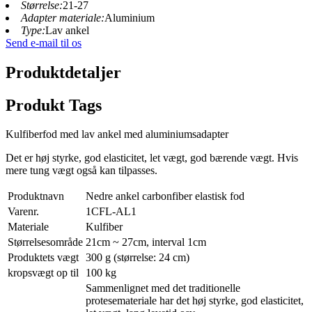
Størrelse:
21-27
Adapter materiale:
Aluminium
Type:
Lav ankel
Send e-mail til os
Produktdetaljer
Produkt Tags
Kulfiberfod med lav ankel med aluminiumsadapter
Det er høj styrke, god elasticitet, let vægt, god bærende vægt. Hvis
mere tung vægt også kan tilpasses.
Produktnavn
Nedre ankel carbonfiber elastisk fod
Varenr.
1CFL-AL1
Materiale
Kulfiber
Størrelsesområde
21cm ~ 27cm, interval 1cm
Produktets vægt
300 g (størrelse: 24 cm)
kropsvægt op til
100 kg
Sammenlignet med det traditionelle
protesemateriale har det høj styrke, god elasticitet,