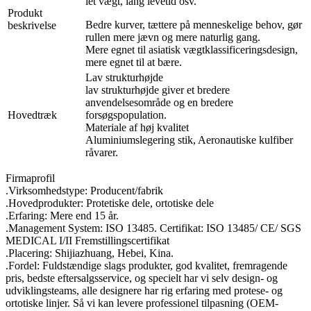
let vægt, lang levetid osv.
Produkt
Bedre kurver, tættere på menneskelige behov, gør
beskrivelse
rullen mere jævn og mere naturlig gang.
Mere egnet til asiatisk vægtklassificeringsdesign,
mere egnet til at bære.
Lav strukturhøjde
lav strukturhøjde giver et bredere
anvendelsesområde og en bredere
Hovedtræk
forsøgspopulation.
Materiale af høj kvalitet
Aluminiumslegering stik, Aeronautiske kulfiber
råvarer.
Firmaprofil
.Virksomhedstype: Producent/fabrik
.Hovedprodukter: Protetiske dele, ortotiske dele
.Erfaring: Mere end 15 år.
.Management System: ISO 13485. Certifikat: ISO 13485/ CE/ SGS
MEDICAL I/II Fremstillingscertifikat
.Placering: Shijiazhuang, Hebei, Kina.
.Fordel: Fuldstændige slags produkter, god kvalitet, fremragende
pris, bedste eftersalgsservice, og specielt har vi selv design- og
udviklingsteams, alle designere har rig erfaring med protese- og
ortotiske linjer. Så vi kan levere professionel tilpasning (OEM-