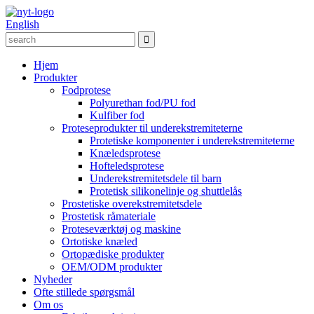
English
Hjem
Produkter
Fodprotese
Polyurethan fod/PU fod
Kulfiber fod
Proteseprodukter til underekstremiteterne
Protetiske komponenter i underekstremiteterne
Knæledsprotese
Hofteledsprotese
Underekstremitetsdele til barn
Protetisk silikonelinje og shuttlelås
Prostetiske overekstremitetsdele
Prostetisk råmateriale
Proteseværktøj og maskine
Ortotiske knæled
Ortopædiske produkter
OEM/ODM produkter
Nyheder
Ofte stillede spørgsmål
Om os